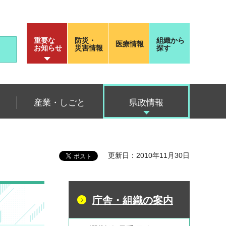
重要な
防災・
組織から
医療情報
お知らせ
災害情報
探す
産業・しごと
県政情報
更新日：2010年11月30日
庁舎・組織の案内