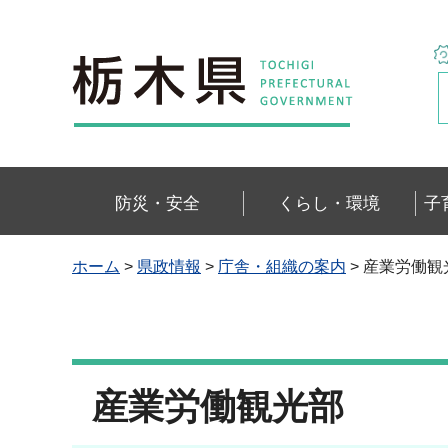
栃木県
防災・安全
くらし・環境
子
ホーム
>
県政情報
>
庁舎・組織の案内
> 産業労働観
産業労働観光部