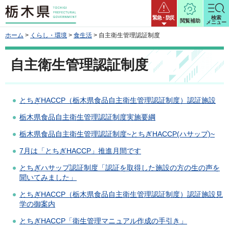
栃木県
緊急・防災
検索
閲覧補助
メニュー
ホーム
>
くらし・環境
>
食生活
> 自主衛生管理認証制度
自主衛生管理認証制度
とちぎHACCP（栃木県食品自主衛生管理認証制度）認証施設
栃木県食品自主衛生管理認証制度実施要綱
栃木県食品自主衛生管理認証制度~とちぎHACCP(ハサップ)~
7月は「とちぎHACCP」推進月間です
とちぎハサップ認証制度「認証を取得した施設の方の生の声を
聞いてみました」
とちぎHACCP（栃木県食品自主衛生管理認証制度）認証施設見
学の御案内
とちぎHACCP「衛生管理マニュアル作成の手引き」