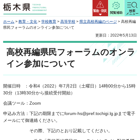
栃木県
緊急・防災
検索
閲覧補助
メニュー
ホーム
>
教育・文化
>
学校教育
>
高等学校
>
県立高校再編のページ
> 高校再編
県民フォーラムのオンライン参加について
更新日：2022年5月13日
高校再編県民フォーラムのオンラ
イン参加について
開催日時 ：令和4（2022）年7月2日（土曜日）14時00分から15時
30分（13時30分から接続受付開始）
会議ツール：Zoom
申込み方法：下記の期限までにforum-hs@pref.tochigi.lg.jpまで電子
メールにて御連絡ください。
その際、下記のとおり記載してください。