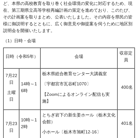
ど、本県の高校教育を取り巻く社会環境の変化に対応するため、現
在、第三期県立高等学校再編計画の策定を進めており、このたび、
その計画案を取りまとめ、公表いたしました。その内容を県民の皆
様に御説明するとともに、広く御意見や御提案を伺うために地区別
説明会を開催いたします。
（1）日時・会場
収容定
日時（令和5年）
会場
員
栃木県総合教育センター大講義室
7月22
日
14時～1
〔宇都宮市瓦谷町1070〕
400名
6時
土曜
【Zoomによるオンライン配信も実
日
施】
とちぎ岩下の新生姜ホール（栃木文化
10時～1
会館）
401名
7月23
2時
日
小ホール〔栃木市旭町12-16〕