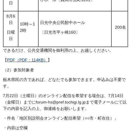
日
8月6
日
日光中央公民館中ホール
10時～1
200名
2時
日曜
〔日光市平ヶ崎160〕
日
できるだけ、公共交通機関を御利用の上、お越しください。
【
PDF（PDF：114KB）
】
（2）参加対象者
栃木県民の方であれば、どなたでも参加できます。申込みは不要で
す。
7月22日（土曜日）のオンライン配信を希望する場合は、7月14日
（金曜日）までにforum-hs@pref.tochigi.lg.jpまで電子メールにて以
下の内容を記入の上、御連絡をお願いします。
・件名「地区別説明会オンライン配信希望（○○市・町在住）」
・内容は空欄