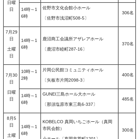
日曜
佐野市文化会館小ホール
14時～1
日
306名
6時
〔佐野市浅沼町508-5〕
7月29
日
鹿沼商工会議所アザレアホール
14時～1
370名
6時
土曜
〔鹿沼市睦町287-16〕
日
片岡公民館コミュニティホール
10時～1
400名
7月30
2時
〔矢板市片岡2098-3〕
日
日曜
GUNEI三島ホール大ホール
14時～1
485名
日
6時
〔那須塩原市東三島6-337〕
8月5
KOBELCO 真岡いちごホール（真岡
日
14時～1
市民会館）
300名
6時
土曜
小ホール〔真岡市荒町1201〕