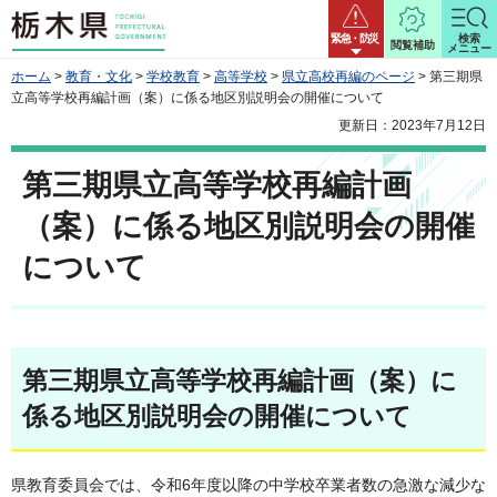
栃木県
緊急・防災
検索
閲覧補助
メニュー
ホーム
>
教育・文化
>
学校教育
>
高等学校
>
県立高校再編のページ
> 第三期県
立高等学校再編計画（案）に係る地区別説明会の開催について
更新日：2023年7月12日
第三期県立高等学校再編計画
（案）に係る地区別説明会の開催
について
第三期県立高等学校再編計画（案）に
係る地区別説明会の開催について
県教育委員会では、令和6年度以降の中学校卒業者数の急激な減少な