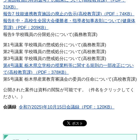
ブ英語教員の特別選考）の結果について(高校教育課) （PDF：
31KB）
報告7 技能連携教育施設の廃止の告示(高校教育課)（PDF：74KB）
報告8 中・高校生全国大会優勝者・指導者知事表彰について(健康体
育課)（PDF：209KB）
報告9 学校職員の分限処分について(義務教育課)
第1号議案 学校職員の懲戒処分について(義務教育課)
第2号議案 学校職員の懲戒処分について(高校教育課)
第3号議案 学校職員の懲戒処分について(高校教育課)
第4号議案 栃木県立学校の授業料等に関する規則の一部改正につい
て(高校教育課) （PDF：378KB）
第5号議案 栃木県産業教育審議会の委員の任命について(高校教育課)
公開された案件は資料の閲覧が可能です。（件名をクリックしてく
ださい。）
会議録
令和7(2025)年10月15日会議録（PDF：120KB）