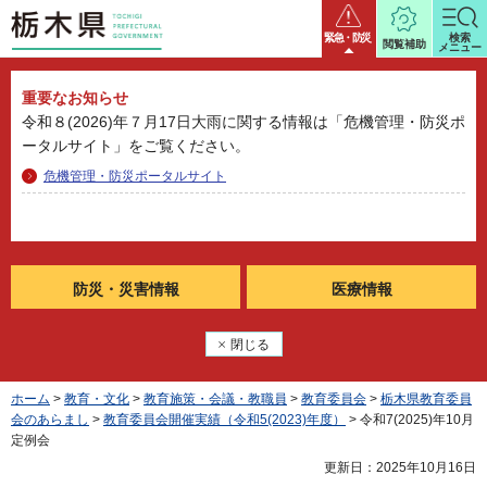
栃木県
緊急・防災
検索
閲覧補助
メニュー
重要なお知らせ
令和８(2026)年７月17日大雨に関する情報は「危機管理・防災ポ
ータルサイト」をご覧ください。
危機管理・防災ポータルサイト
防災・
災害情報
医療情報
閉じる
ホーム
>
教育・文化
>
教育施策・会議・教職員
>
教育委員会
>
栃木県教育委員
会のあらまし
>
教育委員会開催実績（令和5(2023)年度）
> 令和7(2025)年10月
定例会
更新日：2025年10月16日