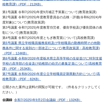
校教育課)（PDF：212KB）
第1号議案 令和7(2025)年度9月補正予算案について(教育政策課)
第2号議案 令和7(2025)年度教育委員会の点検・評価(令和6(2024)年
度対象)について(教育政策課)
第3号議案 令和7(2025)年度教育功労者、優良学校及び優良団体の表
彰について(教育政策課)
第4号議案 令和7(2025)年度とちぎ教育賞について(高校教育課)
第5号議案 県立学校職員服務規程及び学校職員の勤務時間その他勤
務条件に関する規則の一部改正について(教育政策課・高校教育課)
（PDF：124KB）
第6号議案 令和8(2026)年度栃木県立高等学校の生徒並びに特別支援
学校の高等部の生徒及び幼稚部の幼児の募集定員について(高校教育
課)（PDF：253KB）
第7号議案 令和8(2026)年度公立学校職員定期異動方針について(高
校教育課)（PDF：82KB）
公開された案件は資料の閲覧が可能です。（件名をクリックしてく
ださい。）
会議録
令和7(2025)年9月2日会議録（PDF：132KB）