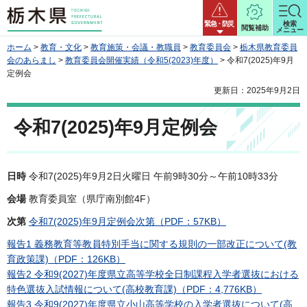
栃木県
緊急・防災
検索
閲覧補助
メニュー
ホーム
>
教育・文化
>
教育施策・会議・教職員
>
教育委員会
>
栃木県教育委員
会のあらまし
>
教育委員会開催実績（令和5(2023)年度）
> 令和7(2025)年9月
定例会
更新日：2025年9月2日
令和7(2025)年9月定例会
日時
令和7(2025)年9月2日火曜日 午前9時30分～午前10時33分
会場
教育委員室（県庁南別館4F）
次第
令和7(2025)年9月定例会次第（PDF：57KB）
報告1 義務教育等教員特別手当に関する規則の一部改正について(教
育政策課)（PDF：126KB）
報告2 令和9(2027)年度県立高等学校全日制課程入学者選抜における
特色選抜入試情報について(高校教育課)（PDF：4,776KB）
報告3 令和9(2027)年度県立小山高等学校の入学者選抜について(高