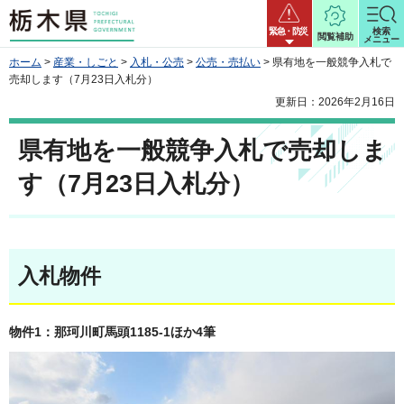
栃木県
緊急・防災
検索
閲覧補助
メニュー
ホーム
>
産業・しごと
>
入札・公売
>
公売・売払い
> 県有地を一般競争入札で
売却します（7月23日入札分）
更新日：2026年2月16日
県有地を一般競争入札で売却しま
す（7月23日入札分）
入札物件
物件1：那珂川町馬頭1185-1ほか4筆