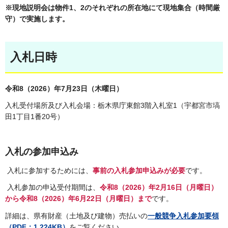
※現地説明会は物件1、2のそれぞれの所在地にて現地集合（時間厳
守）で実施します。
入札日時
令和8（2026）年7
月23日（木曜日）
入札受付場所及び入札会場：栃木県庁東館3階入札室1（宇都宮市塙
田1丁目1番20号）
入札の参加申込み
入札に参加するためには、
事前の入札参加申込みが必要
です。
入札参加の申込受付期間は、
令和8（2026）年2月16日（月曜日）
から令和8（2026）年6月22日（月曜日）まで
です。
詳細は、県有財産（土地及び建物）売払いの
一般競争入札参加要領
（PDF：1,224KB）
をご覧ください。