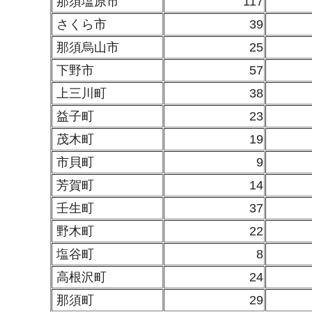
那須塩原市
117
さくら市
39
那須烏山市
25
下野市
57
上三川町
38
益子町
23
茂木町
19
市貝町
9
芳賀町
14
壬生町
37
野木町
22
塩谷町
8
高根沢町
24
那須町
29