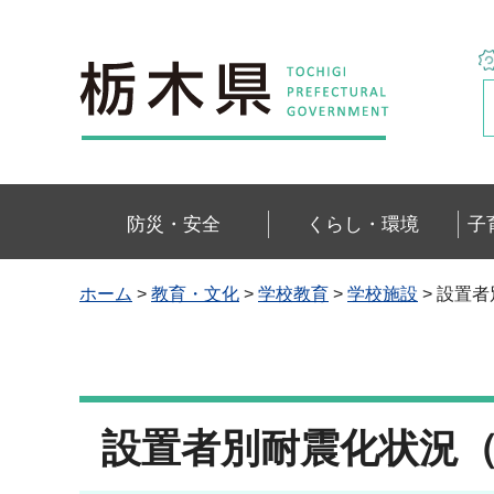
栃木県
防災・安全
くらし・環境
子
ホーム
>
教育・文化
>
学校教育
>
学校施設
> 設置
設置者別耐震化状況（