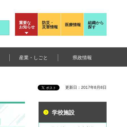
重要な
防災・
組織から
医療情報
お知らせ
災害情報
探す
産業・しごと
県政情報
更新日：2017年8月8日
学校施設