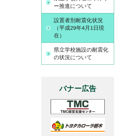
ー推進について
設置者別耐震化状況
（平成29年4月1日現
在）
県立学校施設の耐震化
の状況について
バナー広告