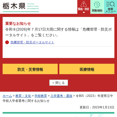
栃木県
緊急・防災
検索
閲覧補助
メニュー
重要なお知らせ
令和８(2026)年７月17日大雨に関する情報は「危機管理・防災ポ
ータルサイト」をご覧ください。
危機管理・防災ポータルサイト
防災・
災害情報
医療情報
閉じる
ホーム
>
教育・文化
>
学校教育
>
入学選考・選抜
> 令和5（2023）年度県立中
学校入学者選考に関するお知らせ
更新日：2023年1月13日