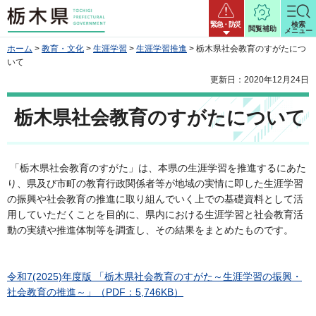
栃木県
緊急・防災
検索
閲覧補助
メニュー
ホーム
>
教育・文化
>
生涯学習
>
生涯学習推進
> 栃木県社会教育のすがたにつ
いて
更新日：2020年12月24日
栃木県社会教育のすがたについて
「栃木県社会教育のすがた」は、本県の生涯学習を推進するにあた
り、県及び市町の教育行政関係者等が地域の実情に即した生涯学習
の振興や社会教育の推進に取り組んでいく上での基礎資料として活
用していただくことを目的に、県内における生涯学習と社会教育活
動の実績や推進体制等を調査し、その結果をまとめたものです。
令和7(2025)年度版 「栃木県社会教育のすがた～生涯学習の振興・
社会教育の推進～」（PDF：5,746KB）