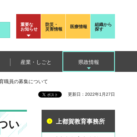
重要な
防災・
組織から
医療情報
お知らせ
災害情報
探す
産業・しごと
県政情報
教育職員の募集について
更新日：2022年1月27日
つい
上都賀教育事務所