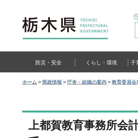
栃木県
防災・安全
くらし・環境
子
ホーム
>
県政情報
>
庁舎・組織の案内
>
教育委員会
上都賀教育事務所会