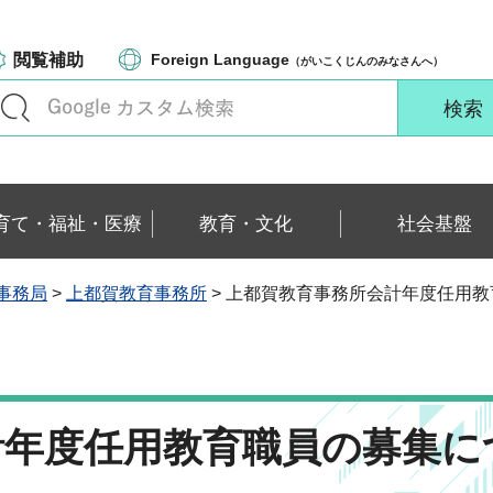
閲覧補助
Foreign Language
（がいこくじんのみなさんへ）
育て・福祉・医療
教育・文化
社会基盤
事務局
>
上都賀教育事務所
> 上都賀教育事務所会計年度任用
計年度任用教育職員の募集に