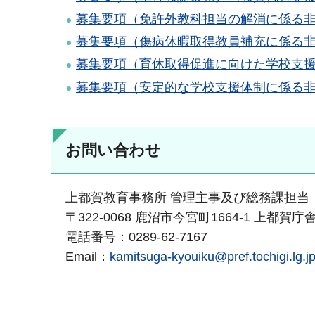
募集要項（免許外教科担当の解消に係る非常
募集要項（傷病休暇取得教員補充に係る非常
募集要項（育休取得促進に向けた学校支援に
募集要項（安定的な学校支援体制に係る非常
お問い合わせ
上都賀教育事務所 管理主事及び総務課担当
〒322-0068 鹿沼市今宮町1664-1 上都賀庁
電話番号：0289-62-7167
Email：
kamitsuga-kyouiku@pref.tochigi.lg.j