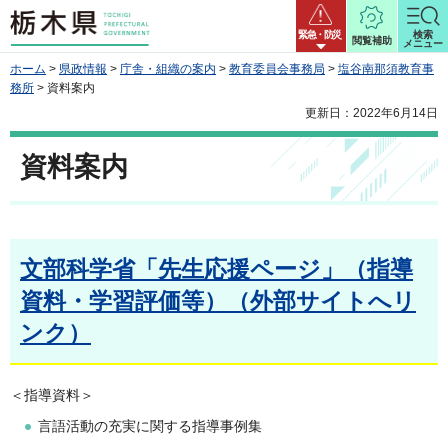
栃木県
緊急・防災
検索
閲覧補助
メニュー
ホーム
>
県政情報
>
庁舎・組織の案内
>
教育委員会事務局
>
塩谷南那須教育事
務所
> 資料案内
更新日：2022年6月14日
資料案内
文部科学省「先生応援ページ」（指導
資料・学習評価等）（外部サイトへリ
ンク）
＜指導資料＞
言語活動の充実に関する指導事例集