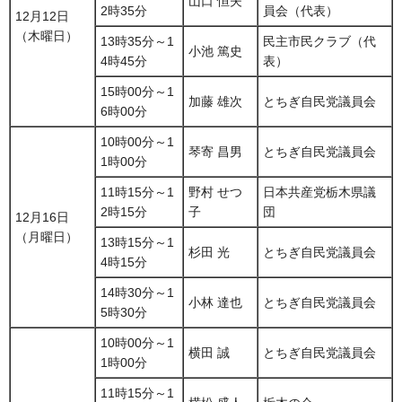
山口 恒夫
2時35分
員会（代表）
12月12日
（木曜日）
13時35分～1
民主市民クラブ（代
小池 篤史
4時45分
表）
15時00分～1
加藤 雄次
とちぎ自民党議員会
6時00分
10時00分～1
琴寄 昌男
とちぎ自民党議員会
1時00分
11時15分～1
野村 せつ
日本共産党栃木県議
2時15分
子
団
12月16日
（月曜日）
13時15分～1
杉田 光
とちぎ自民党議員会
4時15分
14時30分～1
小林 達也
とちぎ自民党議員会
5時30分
10時00分～1
横田 誠
とちぎ自民党議員会
1時00分
11時15分～1