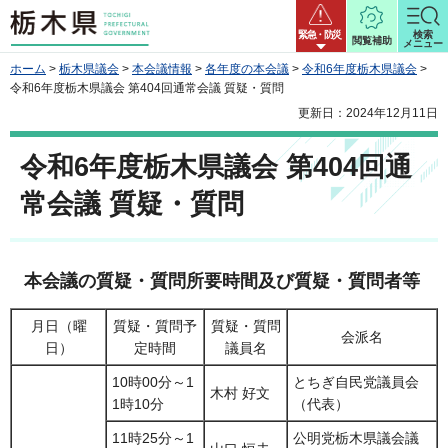
栃木県
緊急・防災
検索
閲覧補助
メニュー
ホーム
>
栃木県議会
>
本会議情報
>
各年度の本会議
>
令和6年度栃木県議会
>
令和6年度栃木県議会 第404回通常会議 質疑・質問
更新日：2024年12月11日
令和6年度栃木県議会 第404回通
常会議 質疑・質問
本会議の質疑・質問所要時間及び質疑・質問者等
月日（曜
質疑・質問予
質疑・質問
会派名
日）
定時間
議員名
10時00分～1
とちぎ自民党議員会
木村 好文
1時10分
（代表）
11時25分～1
公明党栃木県議会議