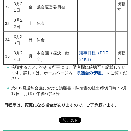
3月2
傍聴
32
金
議会運営委員会
1日
可
3月2
33
土
休会
2日
3月2
34
日
休会
3日
3月2
本会議（採決・散
議事日程（PDF：
傍聴
35
月
4日
会）
34KB）
可
傍聴することができる行事には、備考欄に傍聴可と記載してい
ます。詳しくは、ホームページ内
「県議会の傍聴」
をご覧くだ
さい。
第405回通常会議における請願書・陳情書の提出締切日時：2月
17日（月曜）午後5時15分
日程等は、変更になる場合がありますので、ご了承願います。