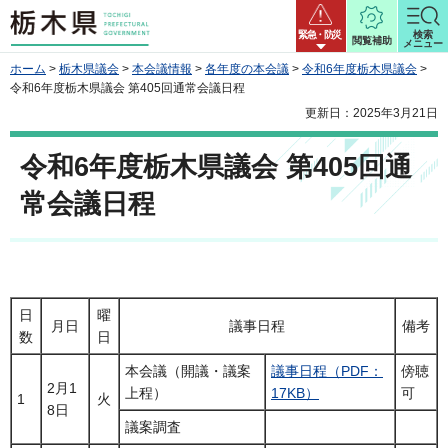
栃木県
緊急・防災
検索
閲覧補助
メニュー
ホーム
>
栃木県議会
>
本会議情報
>
各年度の本会議
>
令和6年度栃木県議会
>
令和6年度栃木県議会 第405回通常会議日程
更新日：2025年3月21日
令和6年度栃木県議会 第405回通
常会議日程
日
曜
月日
議事日程
備考
数
日
本会議（開議・議案
議事日程（PDF：
傍聴
2月1
上程）
17KB）
可
1
火
8日
議案調査