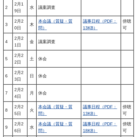
2月1
2
水
議案調査
9日
2月2
本会議（質疑・質
議事日程（PDF：
傍聴
3
木
0日
問）
13KB）
可
2月2
4
金
議案調査
1日
2月2
5
土
休会
2日
2月2
6
日
休会
3日
2月2
7
月
休会
4日
2月2
本会議（質疑・質
議事日程（PDF：
傍聴
8
火
5日
問）
13KB）
可
2月2
本会議（質疑・質
議事日程（PDF：
傍聴
9
水
6日
問）
18KB）
可