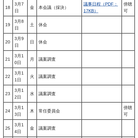
3月7
議事日程（PDF：
傍聴
18
金
本会議（採決）
日
17KB）
可
3月8
19
土
休会
日
3月9
20
日
休会
日
3月1
21
月
議案調査
0日
3月1
22
火
議案調査
1日
3月1
23
水
議案調査
2日
3月1
傍聴
24
木
常任委員会
3日
可
3月1
25
金
議案調査
4日