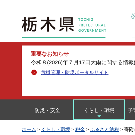
栃木県
重要なお知らせ
令和８(2026)年７月17日大雨に関す
危機管理・防災ポータルサイト
防災・安全
くらし・環境
子
ホーム
>
くらし・環境
>
税金
>
ふるさと納税
> 寄