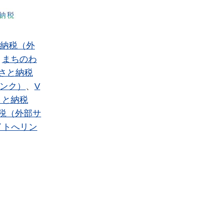
さと納税（外
、
まちのわ
さと納税
リンク）
、
V
さと納税
税（外部サ
イトへリン