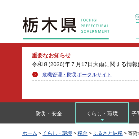
栃木県
重要なお知らせ
令和８(2026)年７月17日大雨に関す
危機管理・防災ポータルサイト
防災・安全
くらし・環境
子
ホーム
>
くらし・環境
>
税金
>
ふるさと納税
> 寄