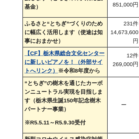
851,000円
基金）
ふるさと“とちぎ”づくりのため
231件
に幅広く活用します（使途は知
14,673,600
事におまかせ）
円
【CF】栃木県総合文化センター
12件
に新しいピアノを！（外部サイ
269,000円
トへリンク）
※令和8年度から
“とちぎ”の樹木を通じたカーボ
ンニュートラル実現を目指しま
す（栃木県生誕150年記念樹木
ー
パートナー事業）
※R5.5.11～R5.9.30受付