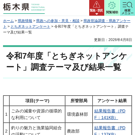
栃木県
緊急・防災
検索
閲覧補助
メニュー
ホーム
>
県政情報
>
県政への参加・意見・相談
>
県政世論調査・県政アンケー
ト
>
とちぎネットアンケート
> 令和7年度「とちぎネットアンケート」調査テ
ーマ及び結果一覧
更新日：2026年4月8日
令和7年度「とちぎネットアンケ
ート」調査テーマ及び結果一覧
項目(テーマ)
所管部局
アンケート結果
ごみの減量や資源の循環的
結果報告書（PD
1
環境森林部
な利用について
F：141KB）
釣りの魅力と漁業協同組合
結果報告書（PD
2
農政部
の活動について
F：137KB）