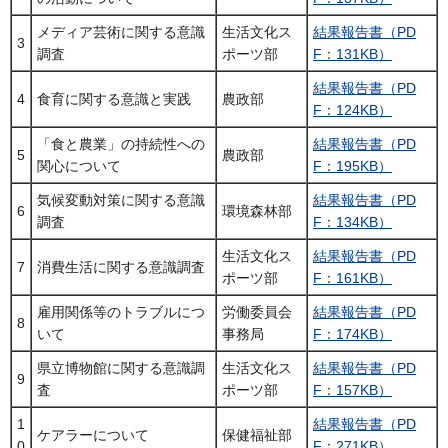
メディア芸術に関する意識
生活文化ス
結果報告書（PD
3
調査
ポーツ部
F：131KB）
結果報告書（PD
4
食育に関する意識と実践
農政部
F：124KB）
「食と農業」の持続性への
結果報告書（PD
5
農政部
関心について
F：195KB）
気候変動対策に関する意識
結果報告書（PD
6
環境森林部
調査
F：134KB）
生活文化ス
結果報告書（PD
7
消費生活に関する意識調査
ポーツ部
F：161KB）
雇用関係等のトラブルにつ
労働委員会
結果報告書（PD
8
いて
事務局
F：174KB）
県立博物館に関する意識調
生活文化ス
結果報告書（PD
9
査
ポーツ部
F：157KB）
1
結果報告書（PD
ケアラーについて
保健福祉部
0
F：271KB）