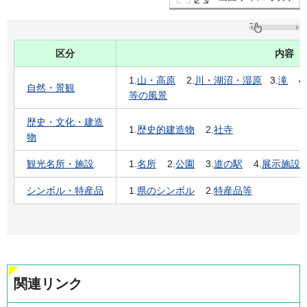
区分
内容
1.
山・高原
2.
川・湖沼・湿原
3.
滝
4.
自然・景観
等の風景
歴史・文化・建造
1.
歴史的建造物
2.
社寺
物
観光名所・施設
1.
名所
2.
公園
3.
道の駅
4.
展示施設
シンボル・特産品
1.
県のシンボル
2.
特産品等
関連リンク