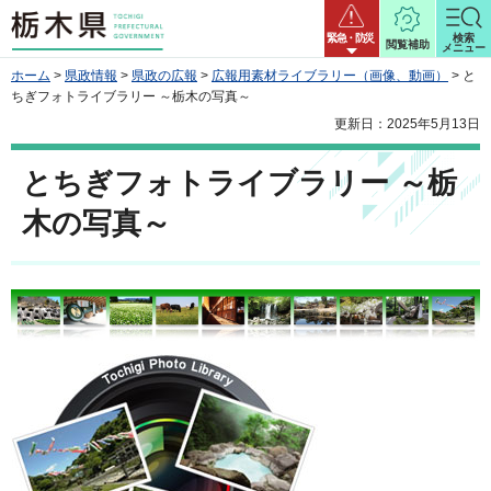
栃木県
緊急・防災
検索
閲覧補助
メニュー
ホーム
>
県政情報
>
県政の広報
>
広報用素材ライブラリー（画像、動画）
> と
ちぎフォトライブラリー ～栃木の写真～
更新日：2025年5月13日
とちぎフォトライブラリー ～栃
木の写真～