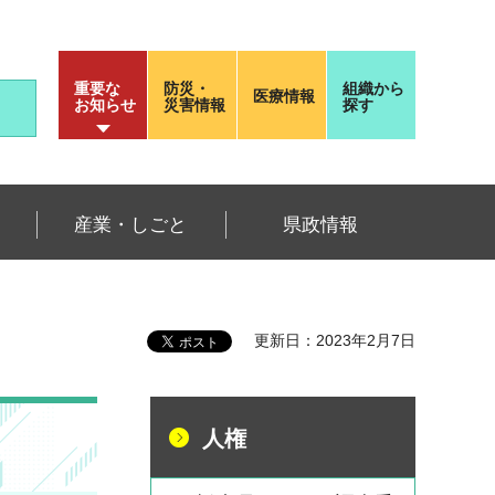
重要な
防災・
組織から
医療情報
お知らせ
災害情報
探す
産業・しごと
県政情報
更新日：2023年2月7日
人権