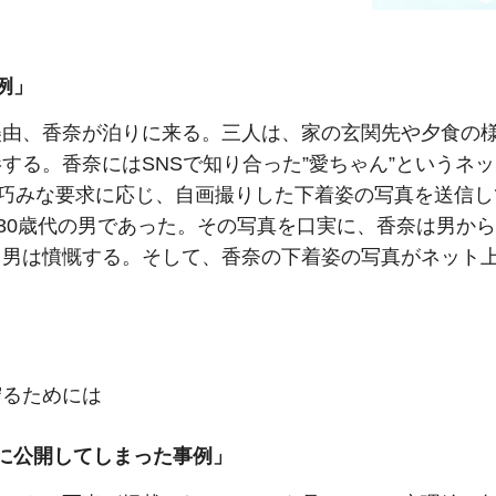
例」
美由、香奈が泊りに来る。三人は、家の玄関先や夕食の
する。香奈にはSNSで知り合った”愛ちゃん”というネ
葉巧みな要求に応じ、自画撮りした下着姿の写真を送信
た30歳代の男であった。その写真を口実に、香奈は男か
、男は憤慨する。そして、香奈の下着姿の写真がネット
守るためには
に公開してしまった事例」