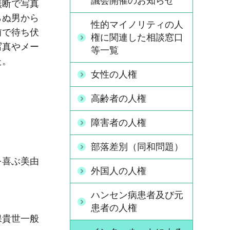
議会開催のお知らせ
無断で写真
らぬ男から
性的マイノリティの人
前で待ち伏
権に関連した相談窓口
写真やメー
等一覧
た。
女性の人権
高齢者の人権
障害者の人権
部落差別（同和問題）
を喜ぶ美由
外国人の人権
ハンセン病患者及び元
患者の人権
保貴世一般