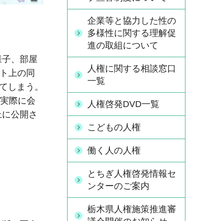
企業等と協力した性の
多様性に関する理解促
進の取組について
様子、部屋
人権に関する相談窓口
ット上の同
一覧
してしまう。
ら実際に会
人権啓発DVD一覧
上に公開さ
こどもの人権
働く人の人権
とちぎ人権啓発情報セ
ンターのご案内
栃木県人権施策推進審