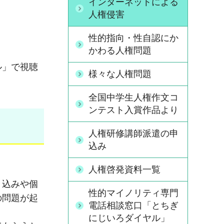
インターネットによる
人権侵害
性的指向・性自認にか
かわる人権問題
ル」で視聴
様々な人権問題
全国中学生人権作文コ
ンテスト入賞作品より
人権研修講師派遣の申
込み
人権啓発資料一覧
き込みや個
性的マイノリティ専門
の問題が起
電話相談窓口「とちぎ
にじいろダイヤル」