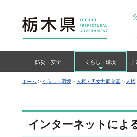
栃木県
防災・安全
くらし・環境
子
ホーム
>
くらし・環境
>
人権・男女共同参画
>
人権
インターネットによ