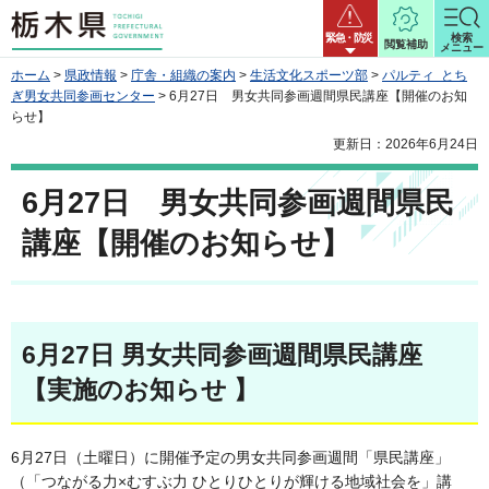
栃木県
緊急・防災
検索
閲覧補助
メニュー
ホーム
>
県政情報
>
庁舎・組織の案内
>
生活文化スポーツ部
>
パルティ とち
ぎ男女共同参画センター
> 6月27日 男女共同参画週間県民講座【開催のお知
らせ】
更新日：2026年6月24日
6月27日 男女共同参画週間県民
講座【開催のお知らせ】
6月27日 男女共同参画週間県民講座
【実施のお知らせ 】
6月27日（土曜日）に開催予定の男女共同参画週間「県民講座」
（「つながる力×むすぶ力 ひとりひとりが輝ける地域社会を」講