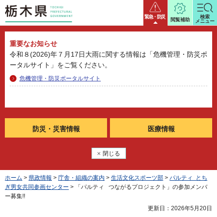
栃木県
緊急・防災
検索
閲覧補助
メニュー
重要なお知らせ
令和８(2026)年７月17日大雨に関する情報は「危機管理・防災ポ
ータルサイト」をご覧ください。
危機管理・防災ポータルサイト
防災・
災害情報
医療情報
閉じる
ホーム
>
県政情報
>
庁舎・組織の案内
>
生活文化スポーツ部
>
パルティ とち
ぎ男女共同参画センター
> 「パルティ つながるプロジェクト」の参加メンバ
ー募集!!
更新日：2026年5月20日