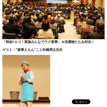
「時短×エコ！家族みんなでラク家事」＆洗濯物たたみ対決！
ゲスト：”家事えもん”こと松橋周太呂氏