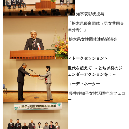
知事表彰状授与
「栃木県優良団体（男女共同参
画分野）」
栃木県女性団体連絡協議会
＜トークセッション＞
世代を超えて ～とちぎ発のジ
ェンダーアクションを！～
コーディネーター
藤井佐知子女性活躍推進フェロ
ー