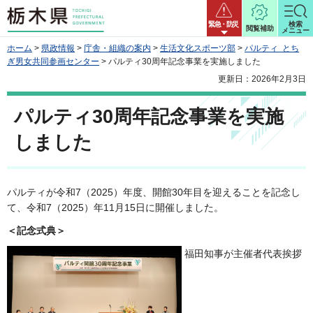
栃木県
緊急・防災
検索
閲覧補助
メニュー
ホーム
>
県政情報
>
庁舎・組織の案内
>
生活文化スポーツ部
>
パルティ とち
ぎ男女共同参画センター
> パルティ30周年記念事業を実施しました
更新日：2026年2月3日
パルティ30周年記念事業を実施
しました
パルティが令和7（2025）年度、開館30年目を迎えることを記念し
て、令和7（2025）年11月15日に開催しました。
＜記念式典＞
福田知事が主催者代表挨拶