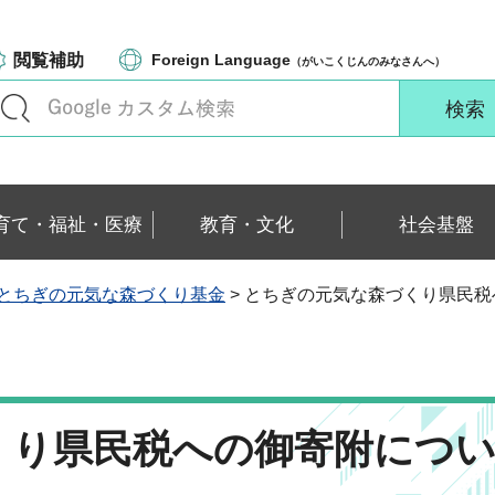
閲覧補助
Foreign Language
（がいこくじんのみなさんへ）
育て・福祉・医療
教育・文化
社会基盤
とちぎの元気な森づくり基金
> とちぎの元気な森づくり県民税へ
くり県民税への御寄附につ