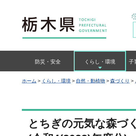
栃木県
防災・安全
くらし・環境
子
ホーム
>
くらし・環境
>
自然・動植物
>
森づくり
>
とちぎの元気な森づ