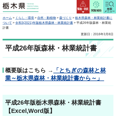
栃木県
緊急・防災
検索
閲覧補助
メニュー
ホーム
>
くらし・環境
>
自然・動植物
>
森づくり
>
栃木県森林・林業統計書に
ついて
>
令和3(2021)年版栃木県森林・林業統計書
> 平成26年版森林・林業統
計書
更新日：2016年3月8日
平成26年版森林・林業統計書
概要版はこちら →
「とちぎの森林と林
業～栃木県森林・林業統計書から～」
平成26年版栃木県森林・林業統計書
【Excel,Word版】