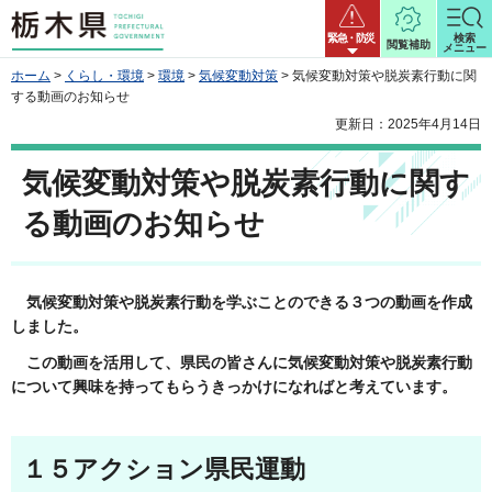
栃木県
緊急・防災
検索
閲覧補助
メニュー
ホーム
>
くらし・環境
>
環境
>
気候変動対策
> 気候変動対策や脱炭素行動に関
する動画のお知らせ
更新日：2025年4月14日
気候変動対策や脱炭素行動に関す
る動画のお知らせ
気候変動対策や脱炭素行動を学ぶことのできる３
つの動画を作成
しました。
この動画を活用して、県民の皆さんに気候変動対策や脱炭素行動
について興味を持ってもらうきっかけになればと考えています。
１５アクション県民運動