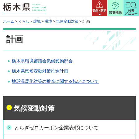
栃木県
緊急・防災
検索
閲覧補助
メニュー
ホーム
>
くらし・環境
>
環境
>
気候変動対策
> 計画
計画
栃木県環境審議会気候変動部会
栃木県気候変動対策推進計画
地球温暖化対策の推進に関する協定について
気候変動対策
とちぎゼロカーボン企業表彰について