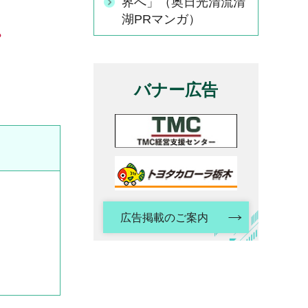
界へ」（奥日光清流清
湖PRマンガ）
。
バナー広告
広告掲載のご案内