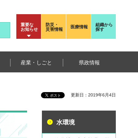
重要な
防災・
組織から
医療情報
お知らせ
災害情報
探す
産業・しごと
県政情報
更新日：2019年6月4日
水環境