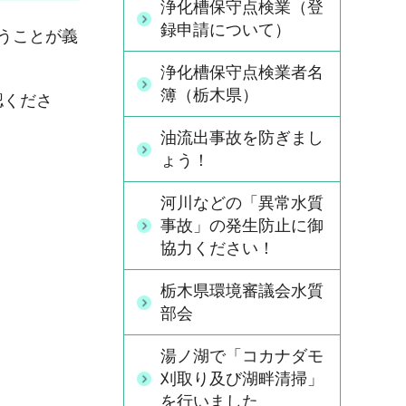
浄化槽保守点検業（登
録申請について）
うことが義
浄化槽保守点検業者名
簿（栃木県）
認くださ
油流出事故を防ぎまし
ょう！
河川などの「異常水質
事故」の発生防止に御
協力ください！
栃木県環境審議会水質
部会
湯ノ湖で「コカナダモ
刈取り及び湖畔清掃」
を行いました