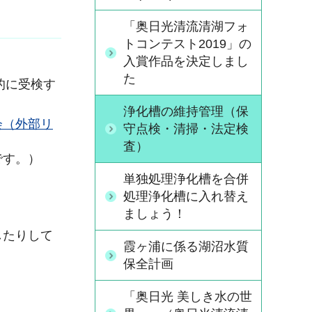
「奥日光清流清湖フォ
トコンテスト2019」の
入賞作品を決定しまし
た
的に受検す
浄化槽の維持管理（保
会（外部リ
守点検・清掃・法定検
査）
です。）
単独処理浄化槽を合併
処理浄化槽に入れ替え
ましょう！
したりして
霞ヶ浦に係る湖沼水質
保全計画
「奥日光 美しき水の世