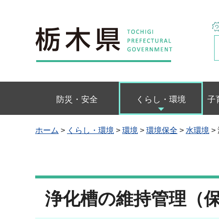
栃木県
防災・安全
くらし・環境
子
ホーム
>
くらし・環境
>
環境
>
環境保全
>
水環境
>
浄化槽の維持管理（