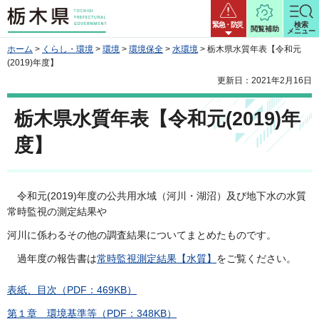
栃木県
緊急・防災
検索
閲覧補助
メニュー
ホーム
>
くらし・環境
>
環境
>
環境保全
>
水環境
> 栃木県水質年表【令和元
(2019)年度】
更新日：2021年2月16日
栃木県水質年表【令和元(2019)年
度】
令和元(2019)年度の公共用水域（河川・湖沼）及び地下水の水質
常時監視の測定結果や
河川に係わるその他の調査結果についてまとめたものです。
過年度の報告書は
常時監視測定結果【水質】
をご覧ください。
表紙、目次（PDF：469KB）
第１章 環境基準等（PDF：348KB）