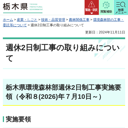
栃木県
緊急・防災
検索
閲覧補助
メニュー
ホーム
>
産業・しごと
>
技術・品質管理
>
農林関係工事
>
環境森林部の工事・
委託等について
> 週休2日制工事の取り組みについて
更新日：2024年11月11日
週休2日制工事の取り組みについ
て
栃木県環境森林部週休2日制工事実施要
領（令和８(2026)年７月10日～）
実施要領