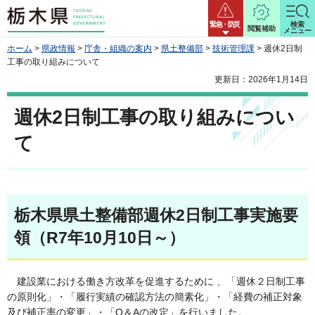
栃木県
緊急・防災
検索
閲覧補助
メニュー
ホーム
>
県政情報
>
庁舎・組織の案内
>
県土整備部
>
技術管理課
> 週休2日制
工事の取り組みについて
更新日：2026年1月14日
週休2日制工事の取り組みについ
て
栃木県県土整備部週休2日制工事実施要
領（R7年10月10日～）
建設業における働き方改革を促進するために 、「週休２日制工事
の原則化」・「履行実績の確認方法の簡素化」・「経費の補正対象
及び補正率の変更」・「Q＆Aの改定」を行いました。