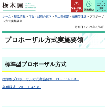
栃木県
緊急・防災
検索
閲覧補助
メニュー
ホーム
>
県政情報
>
庁舎・組織の案内
>
県土整備部
>
技術管理課
> プロポーザ
ル方式実施要領
更新日：2025年3月3日
プロポーザル方式実施要領
標準型プロポーザル方式
標準型プロポーザル方式実施要領（PDF：149KB）
各種様式（ZIP：154KB）