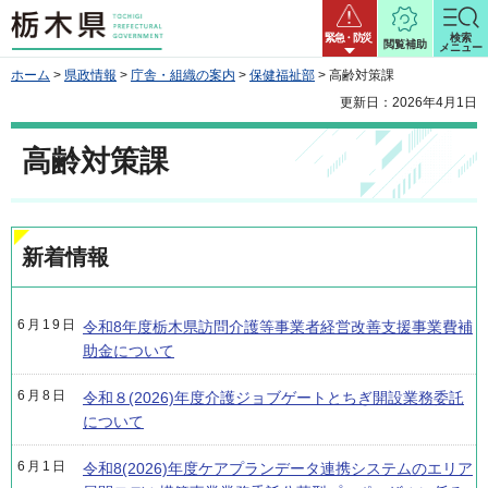
栃木県
緊急・防災
検索
閲覧補助
メニュー
ホーム
>
県政情報
>
庁舎・組織の案内
>
保健福祉部
> 高齢対策課
更新日：2026年4月1日
高齢対策課
新着情報
6月19日
令和8年度栃木県訪問介護等事業者経営改善支援事業費補
助金について
6月8日
令和８(2026)年度介護ジョブゲートとちぎ開設業務委託
について
6月1日
令和8(2026)年度ケアプランデータ連携システムのエリア