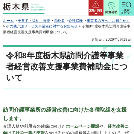
栃木県
緊急・防災
検索
閲覧補助
メニュー
ホーム
>
子育て・福祉・医療
>
高齢者
>
介護保険
>
事業者の方へ（お知らせ）
>
その他介護サービス事業者に対するお知らせ
> 令和8年度栃木県訪問介護等事
業者経営改善支援事業費補助金について
更新日：2026年6月19日
令和8年度栃木県訪問介護等事業
者経営改善支援事業費補助金につ
いて
訪問介護事業所の経営改善に向けた各種取組を支援
します。
介護人材や利用者の確保に向けた
ホームページ開設
や、
経営改善に
向けて社労士等の支援
を受けるための経費等を補助しますので、ぜ