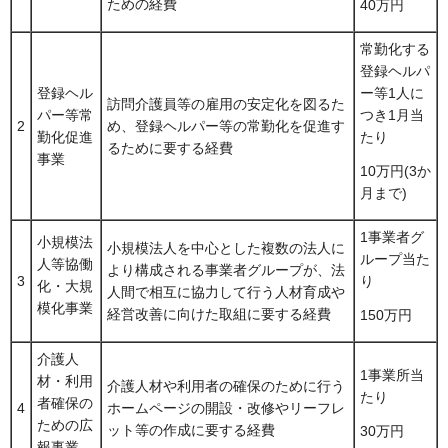
ための経費
40万円
常勤化する
登録ヘルパ
登録ヘル
ー等1人に
訪問介護員等の雇用の安定化を図るた
パー等常
つき1月当
2
め、登録ヘルパー等の常勤化を促進す
勤化促進
たり
るために要する経費
事業
10万円(3か
月まで)
1事業者グ
小規模法
小規模法人を中心とした複数の法人に
ループ当た
人等協働
より構成される事業者グループが、法
3
り
化・大規
人間で相互に協力して行う人材育成や
模化事業
経営改善に向けた取組に要する経費
150万円
介護人
1事業所当
材・利用
介護人材や利用者の確保のために行う
たり
者確保の
4
ホームページの開設・改修やリーフレ
ための広
ット等の作成に要する経費
30万円
報事業