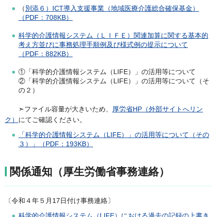
（
別添６）ICT導入支援事業（地域医療介護総合確保基金）
（PDF：708KB）
科学的介護情報システム（ＬＩＦＥ）関連加算に関する基本的
考え方並びに事務処理手順例及び様式例の提示について
（PDF：882KB）
①「科学的介護情報システム（LIFE）」の活用等について
②「科学的介護情報システム（LIFE）」の活用等について（そ
の２）
➣ファイル容量が大きいため、
厚労省HP（外部サイトへリン
ク）
にてご確認ください。
「科学的介護情報システム（LIFE）」の活用等について（その
３）」（PDF：193KB）
関係通知（厚生労働省事務連絡）
〔令和４年５月17日付け事務連絡〕
科学的介護情報システム（LIFE）における過去の記録の上書き