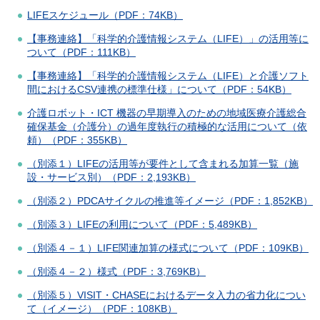
LIFEスケジュール（PDF：74KB）
【事務連絡】「科学的介護情報システム（LIFE）」の活用等に
ついて（PDF：111KB）
【事務連絡】「科学的介護情報システム（LIFE）と介護ソフト
間におけるCSV連携の標準仕様」について（PDF：54KB）
介護ロボット・ICT 機器の早期導入のための地域医療介護総合
確保基金（介護分）の過年度執行の積極的な活用について（依
頼）（PDF：355KB）
（別添１）LIFEの活用等が要件として含まれる加算一覧（施
設・サービス別）（PDF：2,193KB）
（別添２）PDCAサイクルの推進等イメージ（PDF：1,852KB）
（別添３）LIFEの利用について（PDF：5,489KB）
（別添４－１）LIFE関連加算の様式について（PDF：109KB）
（別添４－２）様式（PDF：3,769KB）
（別添５）VISIT・CHASEにおけるデータ入力の省力化につい
て（イメージ）（PDF：108KB）