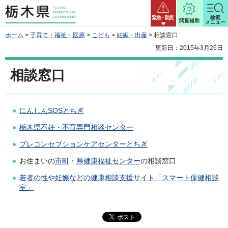
栃木県
緊急・防災
検索
閲覧補助
メニュー
ホーム
>
子育て・福祉・医療
>
こども
>
妊娠・出産
> 相談窓口
更新日：2015年3月26日
相談窓口
にんしんSOSとちぎ
栃木県不妊・不育専門相談センター
プレコンセプションケアセンターとちぎ
お住まいの
市町
・
県健康福祉センター
の相談窓口
若者の性や妊娠などの健康相談支援サイト「スマート保健相談
室」