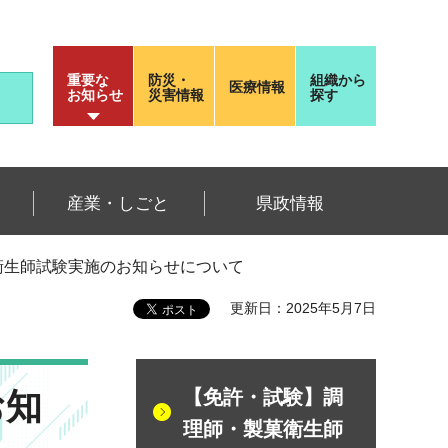
重要な
防災・
組織から
医療情報
お知らせ
災害情報
探す
産業・しごと
県政情報
製菓衛生師試験実施のお知らせについて
更新日：2025年5月7日
お知
【免許・試験】調
理師・製菓衛生師