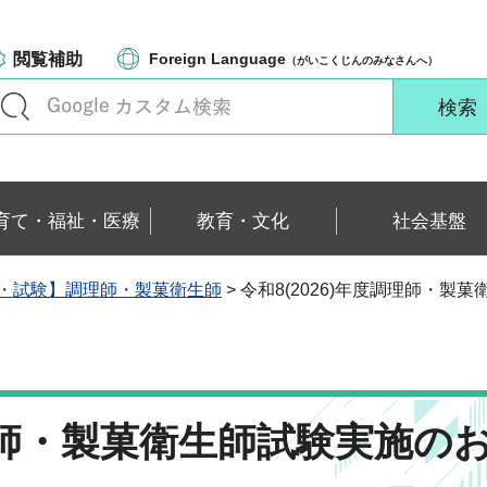
閲覧補助
Foreign Language
（がいこくじんのみなさんへ）
育て・福祉・医療
教育・文化
社会基盤
・試験】調理師・製菓衛生師
> 令和8(2026)年度調理師・
調理師・製菓衛生師試験実施の