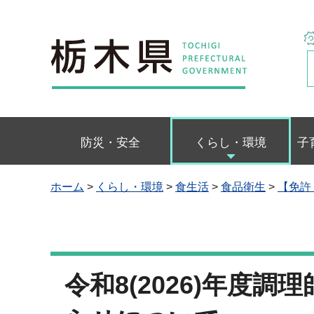
栃木県
防災・安全
くらし・環境
子
ホーム
>
くらし・環境
>
食生活
>
食品衛生
>
【免許
令和8(2026)年度