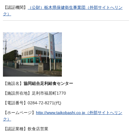
【認証機関】
（公財）栃木県保健衛生事業団（外部サイトへリン
ク）
【施設名】
協同組合足利給食センター
【施設所在地】足利市福居町1770
【電話番号】0284-72-8271(代)
【ホームページ】
http://www.taikobashi.co.jp（外部サイトへリン
ク）
【認証業種】飲食店営業