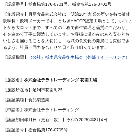
【認証番号】栃食協第176-0701号、栃食協第176-0702号
【施設紹介】月星食品株式会社は、明治28年創業の歴史を持つ液体
調味料・飲料メーカーです。とちぎHACCP認定工場として、小ロッ
トから大ロットまで、すべての工程で衛生管理と品質にこだわり、
心を込めて丁寧に製造しています。お客様に温かみのある安心とお
いしさを届けることを大切にし、地域の食文化の発展にも貢献でき
るよう、社員一同力を合わせて日々取り組んでいます。
【認証機関】
（公社）栃木県食品衛生協会（外部サイトへリンク）
【施設名】
株式会社テラトレーディング 花園工場
【施設所在地】足利市花園町25
【認証業種】食品製造業
【申請者】株式会社テラトレーディング
【認証初回年月日（更新回数）】令和7(2025)年8月4日
【認証番号】栃食協第176-0705号