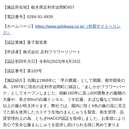
【施設所在地】栃木県足利市迫間町607
【電話番号】0284-91-4939
【ホームページ】
https://www.ashikaga.co.jp/（外部サイトへリン
ク）
【認証業種】菓子製造業
【申請者】株式会社 足利フラワーリゾート
【認証初回年月日】令和5(2023)年4月25日
【認証番号】第103号
【施設紹介】当園は1968年に「早川農園」として開園。都市開発の
為、1997年に現在の足利市迫間町に移設し「あしかがフラワーパー
ク」としてオープンしました。樹齢160年に及ぶ600畳敷きの藤棚の
大藤や、長さ80mの白藤トンネル、うす紅藤、きばな藤など350本
以上の藤が咲き誇ります。弊社では、園内に咲く4色の藤の花に見立
てた餡を使用したカステラ生地のまんじゅうを製造。衛生管理、品
質管理向上の為、とちぎHACCP認証を取得しました。お客様により
安心で安全な藤まんじゅうを提供し続けられる様に努めて参りま