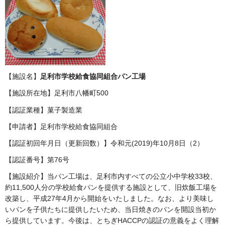
【施設名】
足利市学校給食協同組合パン工場
【施設所在地】足利市八幡町500
【認証業種】菓子製造業
【申請者】足利市学校給食協同組合
【認証初回年月日（更新回数）】令和元(2019)年10月8日（2）
【認証番号】第76号
【施設紹介】当パン工場は、足利市内すべての公立小中学校33校、
約11,500人分の学校給食パンを提供する施設として、旧炊飯工場を
改築し、平成27年4月から開始をいたしました。なお、より美味し
いパンを子供たちに提供したいため、当日焼きのパンを開設当初か
ら提供しています。今後は、とちぎHACCPの認証の意義をよく理解