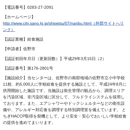
【電話番号】0283-27-2091
【ホームページ】
http://www.city.sano.lg.jp/shisetsu/07/nanbu.html（外部サイトへリ
ンク）
【認証業種】給食施設
【申請者】佐野市
【認証初回年月日（更新回数）】平成29年3月15日（2）
【認証番号】第176-2801号
【施設紹介】当センターは、佐野市の南部地域の佐野市立小中学校
11校、約5,000人に学校給食を提供する施設として、平成24年8月に
供用開始した施設です。当施設は衛生管理の観点から、調理エリア
を汚染区域、非汚染区域に区分して、フルドライシステムを採用し
ております。また、エアシャワーやドックシェルターなどの衛生設
備や、アレルギー対応食を調理する特別調理室を備えています。 と
ちぎHACCP取得を契機として、より安全・安心でおいしい学校給食
の提供を進めてまいります。