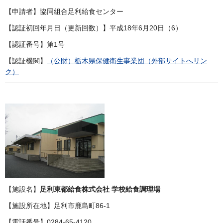
【申請者】協同組合足利給食センター
【認証初回年月日（更新回数）】平成18年6月20日（6）
【認証番号】第1号
【認証機関】
（公財）栃木県保健衛生事業団（外部サイトへリン
ク）
【施設名】
足利東都給食株式会社 学校給食調理場
【施設所在地】足利市鹿島町86-1
【電話番号】0284-65-4120