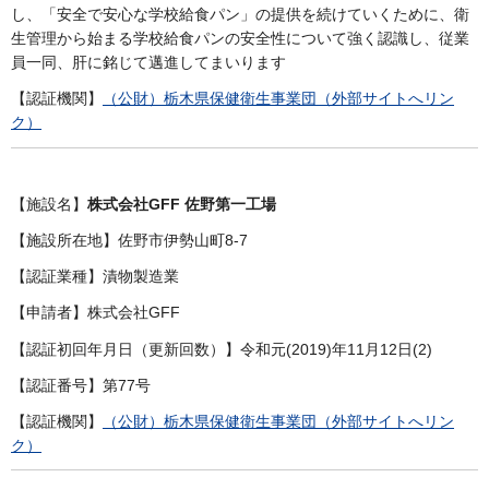
し、「安全で安心な学校給食パン」の提供を続けていくために、衛
生管理から始まる学校給食パンの安全性について強く認識し、従業
員一同、肝に銘じて邁進してまいります
【認証機関】
（公財）栃木県保健衛生事業団（外部サイトへリン
ク）
【施設名】
株式会社GFF 佐野第一工場
【施設所在地】佐野市伊勢山町8-7
【認証業種】漬物製造業
【申請者】株式会社GFF
【認証初回年月日（更新回数）】令和元(2019)年11月12日(2)
【認証番号】第77号
【認証機関】
（公財）栃木県保健衛生事業団（外部サイトへリン
ク）