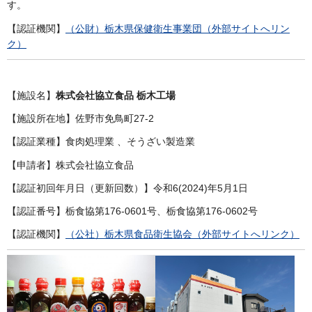
す。
【認証機関】
（公財）栃木県保健衛生事業団（外部サイトへリン
ク）
【施設名】
株式会社協立食品 栃木工場
【施設所在地】佐野市免鳥町27-2
【認証業種】食肉処理業 、そうざい製造業
【申請者】株式会社協立食品
【認証初回年月日（更新回数）】令和6(2024)年5月1日
【認証番号】栃食協第176-0601号、栃食協第176-0602号
【認証機関】
（公社）栃木県食品衛生協会（外部サイトへリンク）