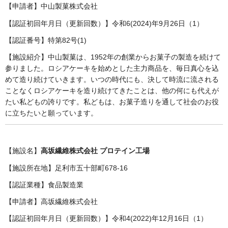
【申請者】中山製菓株式会社
【認証初回年月日（更新回数）】令和6(2024)年9月26日（1）
【認証番号】特第82号(1)
【施設紹介】中山製菓は、1952年の創業からお菓子の製造を続けて
参りました。ロシアケーキを始めとした主力商品を、毎日真心を込
めて造り続けていきます。いつの時代にも、決して時流に流される
ことなくロシアケーキを造り続けてきたことは、他の何にも代えが
たい私どもの誇りです。私どもは、お菓子造りを通して社会のお役
に立ちたいと願っています。
【施設名】
高坂繊維株式会社 プロテイン工場
【施設所在地】足利市五十部町678-16
【認証業種】食品製造業
【申請者】高坂繊維株式会社
【認証初回年月日（更新回数）】令和4(2022)年12月16日（1）