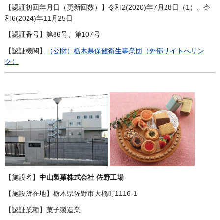
【認証初回年月日（更新回数）】令和2(2020)年7月28日（1）、令
和6(2024)年11月25日
【認証番号】第86号、第107号
【認証機関】
（公財）栃木県保健衛生事業団（外部サイトへリン
ク）
【施設名】
中山製菓株式会社 佐野工場
【施設所在地】栃木県佐野市大橋町1116-1
【認証業種】菓子製造業