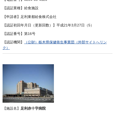
【認証業種】給食施設
【申請者】足利東都給食株式会社
【認証初回年月日（更新回数）】平成21年3月27日（5）
【認証番号】第16号
【認証機関】
（公財）栃木県保健衛生事業団（外部サイトへリン
ク）
【施設名】
足利赤十字病院