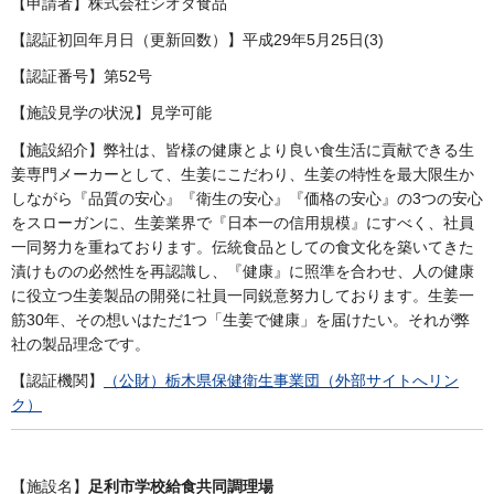
【申請者】株式会社シオダ食品
【認証初回年月日（更新回数）】平成29年5月25日(3)
【認証番号】第52号
【施設見学の状況】見学可能
【施設紹介】弊社は、皆様の健康とより良い食生活に貢献できる生
姜専門メーカーとして、生姜にこだわり、生姜の特性を最大限生か
しながら『品質の安心』『衛生の安心』『価格の安心』の3つの安心
をスローガンに、生姜業界で『日本一の信用規模』にすべく、社員
一同努力を重ねております。伝統食品としての食文化を築いてきた
漬けものの必然性を再認識し、『健康』に照準を合わせ、人の健康
に役立つ生姜製品の開発に社員一同鋭意努力しております。生姜一
筋30年、その想いはただ1つ「生姜で健康」を届けたい。それが弊
社の製品理念です。
【認証機関】
（公財）栃木県保健衛生事業団（外部サイトへリン
ク）
【施設名】
足利市学校給食共同調理場