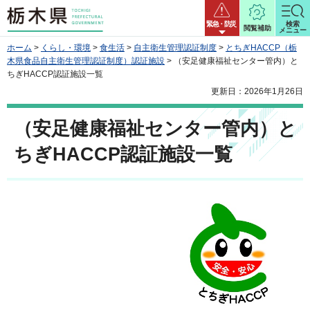
栃木県
緊急・防災
検索
閲覧補助
メニュー
ホーム
>
くらし・環境
>
食生活
>
自主衛生管理認証制度
>
とちぎHACCP（栃
木県食品自主衛生管理認証制度）認証施設
> （安足健康福祉センター管内）と
ちぎHACCP認証施設一覧
更新日：2026年1月26日
（安足健康福祉センター管内）と
ちぎHACCP認証施設一覧