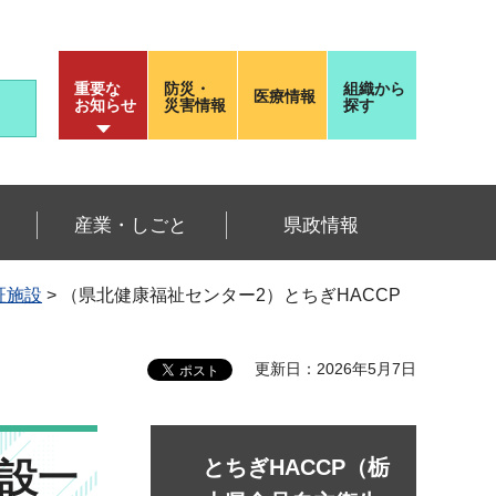
重要な
防災・
組織から
医療情報
お知らせ
災害情報
探す
産業・しごと
県政情報
証施設
> （県北健康福祉センター2）とちぎHACCP
更新日：2026年5月7日
施設一
とちぎHACCP（栃