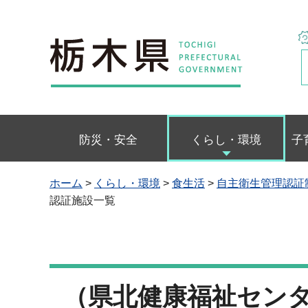
栃木県
防災・安全
くらし・環境
子
ホーム
>
くらし・環境
>
食生活
>
自主衛生管理認証
認証施設一覧
（県北健康福祉センタ