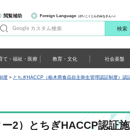
閲覧補助
Foreign Language
（がいこくじんのみなさんへ）
育て・福祉・医療
教育・文化
社会基盤
制度
>
とちぎHACCP（栃木県食品自主衛生管理認証制度）認
ー2）とちぎHACCP認証