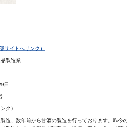
.jp/（外部サイトへリンク）
工品製造業
9日
号
リンク）
糀製造、数年前から甘酒の製造を行っております。昨今