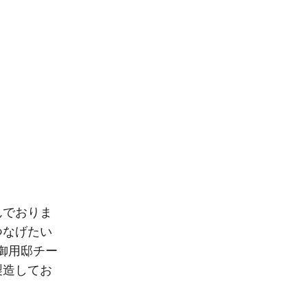
んでおりま
つなげたい
、御用邸チー
製造してお