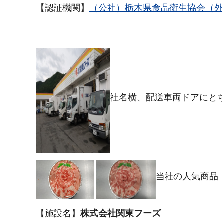
【認証機関】
（公社）栃木県食品衛生協会（
社名横、配送車両ドアにとち
当社の人気商品
【施設名】
株式会社関東フーズ