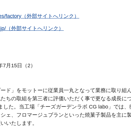
jp/pages/factory（外部サイトへリンク）
oup.co.jp/（外部サイトへリンク）
年7月15日（2）
ダード」をモットーに従業員一丸となって業務に取り組
私たちの取組を第三者に評価いただく事で更なる成長に
した。当工場「チーズガーデンラボ CG labo」では
ンシェ、フロマージュブランといった焼菓子製品を主に
願いいたします。