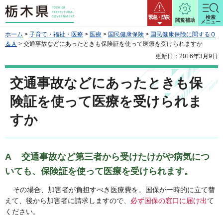
栃木県
緊急・防災
検索
閲覧補助
メニュー
ホーム
>
子育て・福祉・医療
>
医療
>
国民健康保険
>
国民健康保険に関するＱ
＆Ａ
> 交通事故などにあったときも保険証を使って医療を受けられますか
更新日：2016年3月9日
交通事故などにあったときも保
険証を使って医療を受けられま
すか
A 交通事故など第三者から受けたけがや病気につ
いても、保険証を使って医療を受けられます。
その場合、加害者が負担すべき医療費を、国保が一時的に立て替
えて、後から加害者に請求しますので、
必ず国保の窓口に届け出
て
ください。