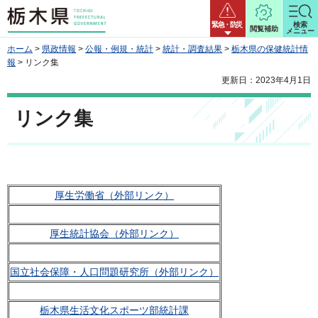
栃木県
緊急・防災
検索
閲覧補助
メニュー
ホーム
>
県政情報
>
公報・例規・統計
>
統計・調査結果
>
栃木県の保健統計情
報
> リンク集
更新日：2023年4月1日
リンク集
厚生労働省（外部リンク）
厚生統計協会（外部リンク）
国立社会保障・人口問題研究所（外部リンク）
栃木県生活文化スポーツ部統計課