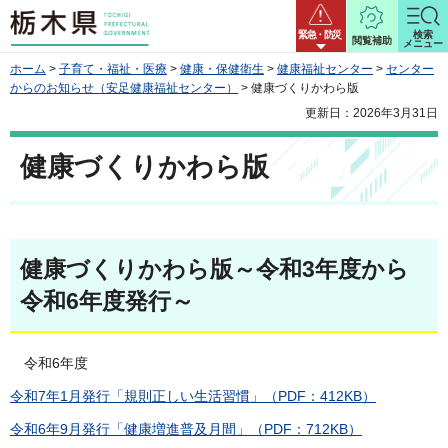
栃木県
緊急・防災
検索
閲覧補助
メニュー
ホーム
>
子育て・福祉・医療
>
健康・保健衛生
>
健康福祉センター
>
センター
からのお知らせ（安足健康福祉センター）
> 健康づくりかわら版
更新日：2026年3月31日
健康づくりかわら版
健康づくりかわら版～令和3年度から
令和6年度発行～
令和6年度
令和7年1月発行「規則正しい生活習慣」（PDF：412KB）
令和6年9月発行「健康増進普及月間」（PDF：712KB）