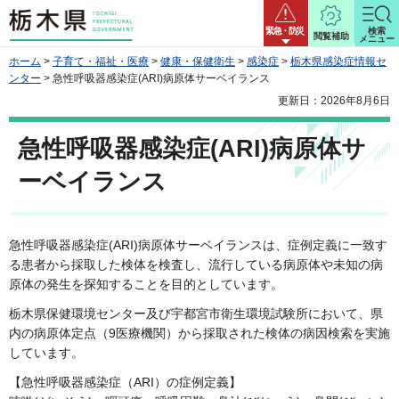
栃木県
緊急・防災
検索
閲覧補助
メニュー
ホーム
>
子育て・福祉・医療
>
健康・保健衛生
>
感染症
>
栃木県感染症情報セ
ンター
> 急性呼吸器感染症(ARI)病原体サーベイランス
更新日：2026年8月6日
急性呼吸器感染症(ARI)病原体サ
ーベイランス
急性呼吸器感染症(ARI)病原体サーベイランスは、症例定義に一致す
る患者から採取した検体を検査し、流行している病原体や未知の病
原体の発生を探知することを目的としています。
栃木県保健環境センター及び宇都宮市衛生環境試験所において、県
内の病原体定点（9医療機関）から採取された検体の病因検索を実施
しています。
【急性呼吸器感染症（ARI）の症例定義】