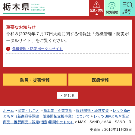
栃木県
緊急・防災
検索
閲覧補助
メニュー
重要なお知らせ
令和８(2026)年７月17日大雨に関する情報は「危機管理・防災ポ
ータルサイト」をご覧ください。
危機管理・防災ポータルサイト
防災・
災害情報
医療情報
閉じる
ホーム
>
産業・しごと
>
商工業・企業立地
>
販路開拓・経営支援
>
レッツBuy
とちぎ（新商品等調達・販路開拓支援事業）について
>
レッツBuyとちぎ認定
商品・推奨商品（認定(指定)期間中のもの）
> MAX SAND／MAX SAND R
更新日：2016年11月28日