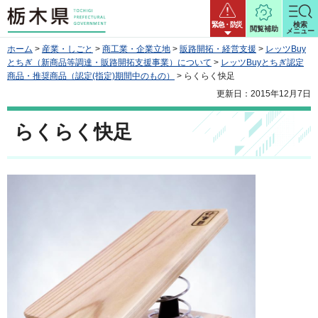
栃木県
緊急・防災
検索
閲覧補助
メニュー
ホーム
>
産業・しごと
>
商工業・企業立地
>
販路開拓・経営支援
>
レッツBuy
とちぎ（新商品等調達・販路開拓支援事業）について
>
レッツBuyとちぎ認定
商品・推奨商品（認定(指定)期間中のもの）
> らくらく快足
更新日：2015年12月7日
らくらく快足