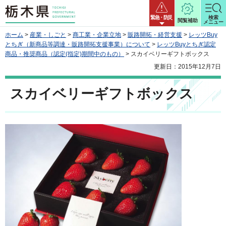
栃木県
緊急・防災
検索
閲覧補助
メニュー
ホーム
>
産業・しごと
>
商工業・企業立地
>
販路開拓・経営支援
>
レッツBuy
とちぎ（新商品等調達・販路開拓支援事業）について
>
レッツBuyとちぎ認定
商品・推奨商品（認定(指定)期間中のもの）
> スカイベリーギフトボックス
更新日：2015年12月7日
スカイベリーギフトボックス