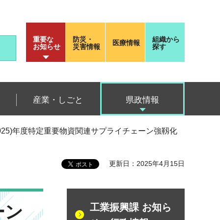
重要な
防災・
組織から
医療情報
お知らせ
災害情報
探す
産業・しごと
県政情報
(2025)年度特定重要物資関連サプライチェーン強靱化
更新日：2025年4月15日
ーン
工業振興課 お知ら