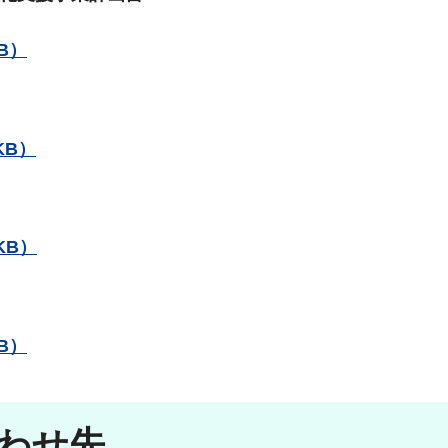
B）
KB）
KB）
B）
合わせ先