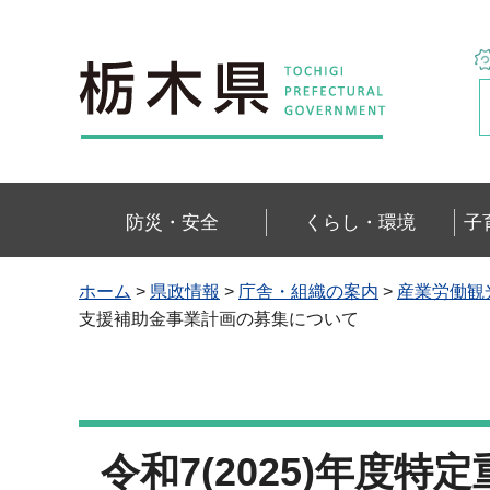
栃木県
防災・安全
くらし・環境
子
ホーム
>
県政情報
>
庁舎・組織の案内
>
産業労働観
支援補助金事業計画の募集について
令和7(2025)年度