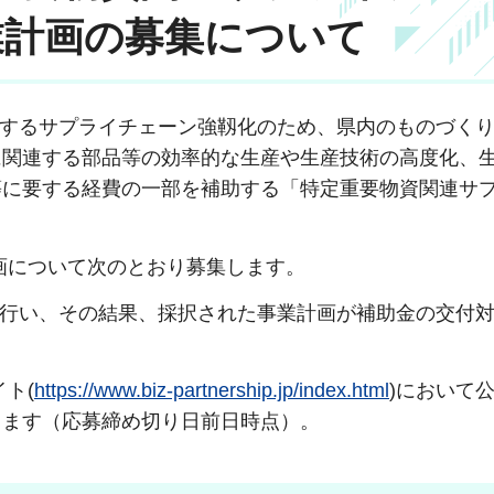
業計画の募集について
するサプライチェーン強靱化のため、県内のものづくり
に関連する部品等の効率的な生産や生産技術の高度化、
等に要する経費の一部を補助する「特定重要物資関連サ
。
計画について次のとおり募集します。
行い、その結果、採択された事業計画が補助金の交付対
ト(
https://www.biz-partnership.jp/index.html
)において
ります（応募締め切り日前日時点）。