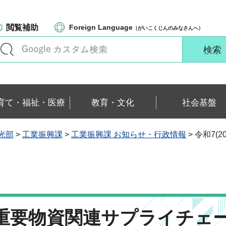
閲覧補助
Foreign Language
（がいこくじんのみなさんへ）
育て・福祉・医療
教育・文化
社会基盤
光部
>
工業振興課
>
工業振興課 お知らせ・行政情報
> 令和7
特定重要物資関連サプライチェ