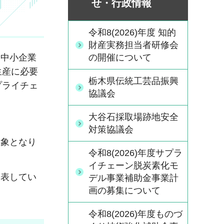
せ・行政情報
令和8(2026)年度 知的
財産実務担当者研修会
の開催について
中小企業
生産に必要
栃木県伝統工芸品振興
プライチェ
協議会
大谷石採取場跡地安全
対策協議会
象となり
令和8(2026)年度サプラ
イチェーン脱炭素化モ
公表してい
デル事業補助金事業計
画の募集について
令和8(2026)年度ものづ