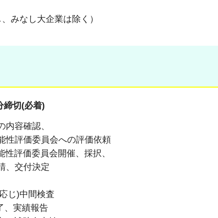
、みなし大企業は除く）
分締切(必着)
の内容確認、
会への評価依頼
委員会開催、採択、
付決定
中間検査
了、実績報告