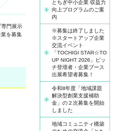
とちぎ中小企業 収益力
向上プログラムのご案
内
プ専門展示
※募集は終了しました
プ企業を募集
※スタートアップ企業
交流イベント
「TOCHIGI STAR☆TO
UP NIGHT 2026」ピッ
チ登壇者・企業ブース
出展希望者募集！
令和8年度「地域課題
解決型創業支援補助
金」の２次募集を開始
しました
地域コミュニティ構築