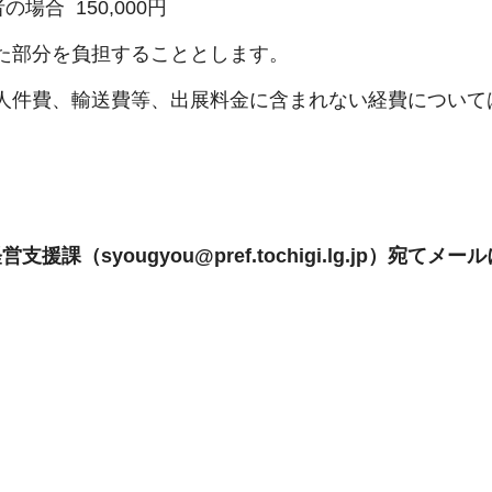
場合 150,000円
いた部分を負担することとします。
費、人件費、輸送費等、出展料金に含まれない経費について
syougyou@pref.tochigi.lg.jp）宛てメー
）