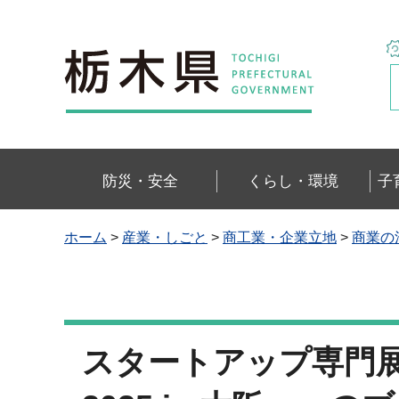
栃木県
防災・安全
くらし・環境
子
ホーム
>
産業・しごと
>
商工業・企業立地
>
商業の
スタートアップ専門展示会「