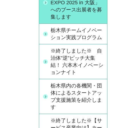
EXPO 2025 in 大阪」
へのブース出展者を募
集します
栃木県チームイノベー
ション実践プログラム
※終了しました※ 自
治体”逆”ピッチ大集
結！ 六本木イノベーシ
ョンナイト
栃木県内の各機関・団
体によるスタートアッ
プ支援施策を紹介しま
す
※終了しました※【サ
ービス産業向け】カー