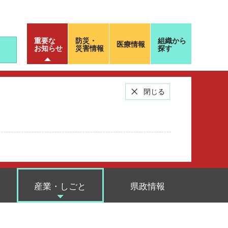
重要な
防災・
組織から
医療情報
お知らせ
災害情報
探す
閉じる
産業・しごと
県政情報
て