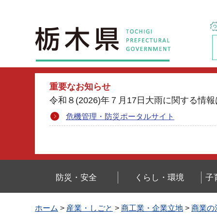
栃木県
重要なお知らせ
令和８(2026)年７月17日大雨に関す
危機管理・防災ポータルサイト
防災・安全
くらし・環境
子
ホーム
>
産業・しごと
>
商工業・企業立地
>
商業の