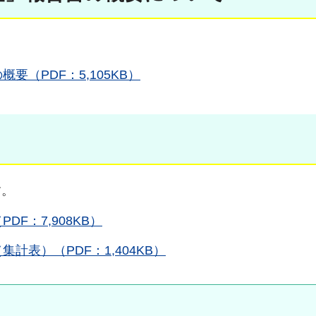
。
（PDF：5,105KB）
す。
F：7,908KB）
表）（PDF：1,404KB）