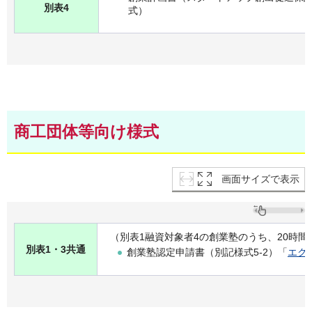
別表4
式）
商工団体等向け様式
画面サイズで表示
（別表1融資対象者4の創業塾のうち、20時
別表1・3共通
創業塾認定申請書（別記様式5-2）「
エク