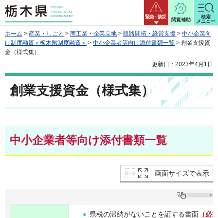
栃木県
緊急・防災
検索
閲覧補助
メニュー
ホーム
>
産業・しごと
>
商工業・企業立地
>
販路開拓・経営支援
>
中小企業向
け制度融資＜栃木県制度融資＞
>
中小企業者等向け添付書類一覧
> 創業支援資
金（様式集）
更新日：2023年4月1日
創業支援資金（様式集）
中小企業者等向け添付書類一覧
画面サイズで表示
県税の滞納がないことを証する書面
（必