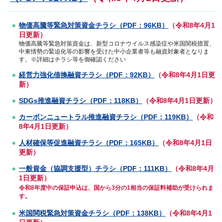
物価高騰等緊急対策資金チラシ（PDF：96KB）
（令和8年4月1
日更新）
物価高騰等緊急対策資金は、新型コロナウイルス感染症や米国関税措置、
中東情勢の緊迫化等の影響を受けた中小企業者等も融資対象者となりま
す。※詳細はチラシ等を御確認ください
経営力強化借換融資チラシ（PDF：92KB）
（令和8年4月1日更
新）
SDGs推進融資チラシ（PDF：118KB）
（令和8年4月1日更新）
カーボンニュートラル推進融資チラシ（PDF：119KB）
（令和
8年4月1日更新）
人材確保等促進融資チラシ（PDF：165KB）
（令和8年4月1日
更新）
一般資金（協調支援型）チラシ（PDF：111KB）
（令和8年4月
1日更新）
令和8年度中の保証申込は、国から3分の1相当の保証料補助が受けられま
す。
米国関税緊急対策資金チラシ（PDF：138KB）
（令和8年4月1