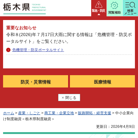
栃木県
緊急・防災
検索
閲覧補助
メニュー
重要なお知らせ
令和８(2026)年７月17日大雨に関する情報は「危機管理・防災ポ
ータルサイト」をご覧ください。
危機管理・防災ポータルサイト
防災・
災害情報
医療情報
閉じる
ホーム
>
産業・しごと
>
商工業・企業立地
>
販路開拓・経営支援
> 中小企業向
け制度融資＜栃木県制度融資＞
更新日：2026年4月9日